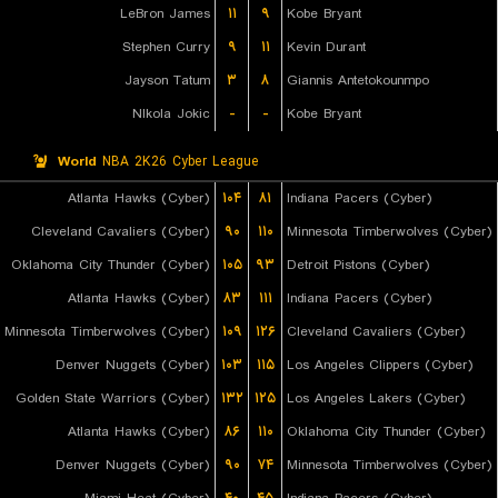
LeBron James
۱۱
۹
Kobe Bryant
Stephen Curry
۹
۱۱
Kevin Durant
Jayson Tatum
۳
۸
Giannis Antetokounmpo
NIkola Jokic
-
-
Kobe Bryant
World
NBA 2K26 Cyber League
Atlanta Hawks (Cyber)
۱۰۴
۸۱
Indiana Pacers (Cyber)
Cleveland Cavaliers (Cyber)
۹۰
۱۱۰
Minnesota Timberwolves (Cyber)
Oklahoma City Thunder (Cyber)
۱۰۵
۹۳
Detroit Pistons (Cyber)
Atlanta Hawks (Cyber)
۸۳
۱۱۱
Indiana Pacers (Cyber)
Minnesota Timberwolves (Cyber)
۱۰۹
۱۲۶
Cleveland Cavaliers (Cyber)
Denver Nuggets (Cyber)
۱۰۳
۱۱۵
Los Angeles Clippers (Cyber)
Golden State Warriors (Cyber)
۱۳۲
۱۲۵
Los Angeles Lakers (Cyber)
Atlanta Hawks (Cyber)
۸۶
۱۱۰
Oklahoma City Thunder (Cyber)
Denver Nuggets (Cyber)
۹۰
۷۴
Minnesota Timberwolves (Cyber)