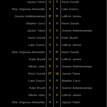
Jayson Tatum
۱۱
۹
Kevin Durant
Shai Gilgeous-Alexander
۱۱
۹
Luka Doncic
Giannis Antetokounmpo
۱۴
۱۲
LeBron James
Stephen Curry
۸
۱۱
Kevin Durant
Jayson Tatum
۶
۱۱
Giannis Antetokounmpo
Kevin Durant
۶
۱۱
Kobe Bryant
Luka Doncic
۹
۱۱
LeBron James
Shai Gilgeous-Alexander
۹
۱۲
Kevin Durant
Kobe Bryant
۱۰
۱۲
LeBron James
NIkola Jokic
۴
۱۱
Giannis Antetokounmpo
Kevin Durant
۱۳
۱۵
Jayson Tatum
Luka Doncic
۱۱
۹
Stephen Curry
Kobe Bryant
۱۱
۸
Giannis Antetokounmpo
NIkola Jokic
۷
۱۱
LeBron James
Shai Gilgeous-Alexander
۱۱
۷
Jayson Tatum