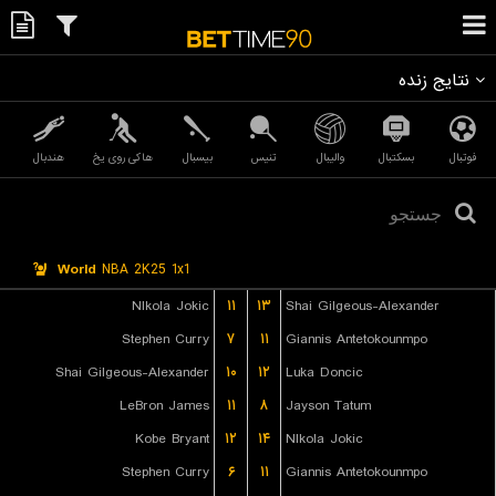
نتایج زنده
فوتبال
بسکتبال
والیبال
تنیس
بیسبال
هاکی روی یخ
هندبال
World
NBA 2K25 1x1
NIkola Jokic
۱۱
۱۳
Shai Gilgeous-Alexander
Stephen Curry
۷
۱۱
Giannis Antetokounmpo
Shai Gilgeous-Alexander
۱۰
۱۲
Luka Doncic
LeBron James
۱۱
۸
Jayson Tatum
Kobe Bryant
۱۲
۱۴
NIkola Jokic
Stephen Curry
۶
۱۱
Giannis Antetokounmpo