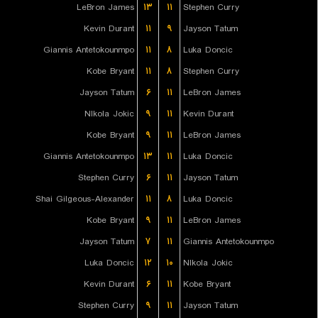
LeBron James
۱۳
۱۱
Stephen Curry
Kevin Durant
۱۱
۹
Jayson Tatum
Giannis Antetokounmpo
۱۱
۸
Luka Doncic
Kobe Bryant
۱۱
۸
Stephen Curry
Jayson Tatum
۶
۱۱
LeBron James
NIkola Jokic
۹
۱۱
Kevin Durant
Kobe Bryant
۹
۱۱
LeBron James
Giannis Antetokounmpo
۱۳
۱۱
Luka Doncic
Stephen Curry
۶
۱۱
Jayson Tatum
Shai Gilgeous-Alexander
۱۱
۸
Luka Doncic
Kobe Bryant
۹
۱۱
LeBron James
Jayson Tatum
۷
۱۱
Giannis Antetokounmpo
Luka Doncic
۱۲
۱۰
NIkola Jokic
Kevin Durant
۶
۱۱
Kobe Bryant
Stephen Curry
۹
۱۱
Jayson Tatum